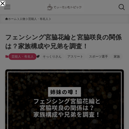
ホーム
人物
芸能人・有名人
フェンシング宮脇花綸と宮脇咲良の関係
は？家族構成や兄弟を調査！
芸能人・有名人
そっくりさん
アスリート
スポーツ選手
家族