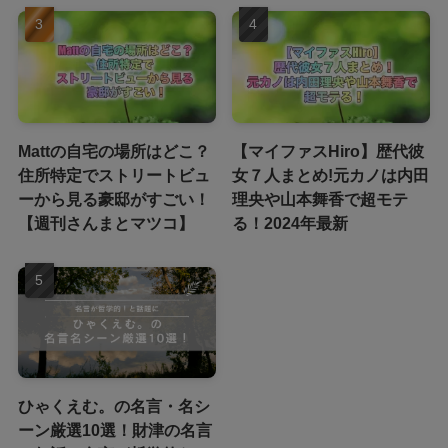
Mattの自宅の場所はどこ？
【マイファスHiro】歴代彼
住所特定でストリートビュ
女７人まとめ!元カノは内田
ーから見る豪邸がすごい！
理央や山本舞香で超モテ
【週刊さんまとマツコ】
る！2024年最新
ひゃくえむ。の名言・名シ
ーン厳選10選！財津の名言