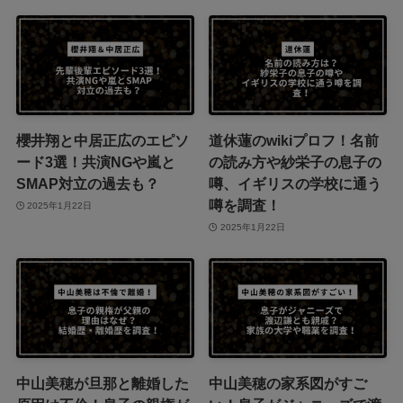
櫻井翔と中居正広のエピソ
道休蓮のwikiプロフ！名前
ード3選！共演NGや嵐と
の読み方や紗栄子の息子の
SMAP対立の過去も？
噂、イギリスの学校に通う
噂を調査！
2025年1月22日
2025年1月22日
中山美穂が旦那と離婚した
中山美穂の家系図がすご