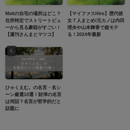
Mattの自宅の場所はどこ？
【マイファスHiro】歴代彼
住所特定でストリートビュ
女７人まとめ!元カノは内田
ーから見る豪邸がすごい！
理央や山本舞香で超モテ
【週刊さんまとマツコ】
る！2024年最新
ひゃくえむ。の名言・名シ
ーン厳選10選！財津の名言
は何話？名言が哲学的だと
話題に