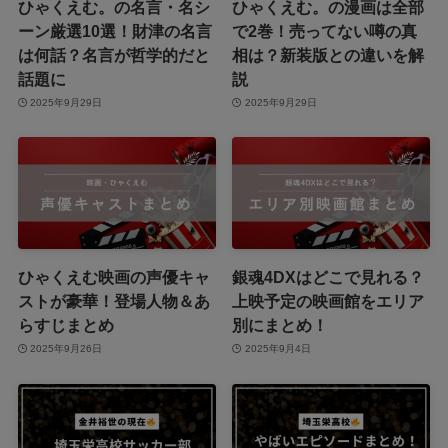
ひゃくえむ。の名言・名シ
ひゃくえむ。の漫画は全部
ーン厳選10選！財津の名言
で2巻！売ってない噂の真
は何話？名言が哲学的だと
相は？新装版との違いを解
話題に
説
2025年9月29日
2025年9月29日
ひゃくえむ映画の声優キャ
銀魂4DXはどこで見れる？
ストが豪華！登場人物＆あ
上映予定の映画館をエリア
らすじまとめ
別にまとめ！
2025年9月26日
2025年9月4日