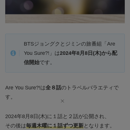
BTSジョングクとジミンの旅番組「Are
You Sure?!」は
2024年8月8日(木)から配
信開始
です。
Are You Sure?!は
全８話
のトラベルバラエティで
す。
2024年8月8日(木)に１話と２話が公開され、
その後は
毎週木曜に１話ずつ更新
となります。